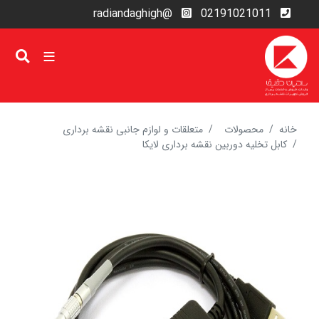
رفتن
@radiandaghigh
02191021011
به
محتوای
اصلی
خانه
محصولات
متعلقات و لوازم جانبی نقشه برداری
کابل تخلیه دوربین نقشه برداری لایکا