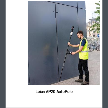
منشور 360 درجه لایکا مدل GRZ4
Leica AP20 AutoPole