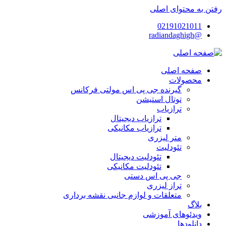
رفتن به محتوای اصلی
02191021011
@radiandaghigh
صفحه اصلی
محصولات
گیرنده جی پی اس مولتی فرکانس
توتال استیشن
ترازیاب
ترازیاب دیجیتال
ترازیاب مکانیکی
متر لیزری
تئودلیت
تئودلیت دیجیتال
تئودلیت مکانیکی
جی پی اس دستی
تراز لیزری
متعلقات و لوازم جانبی نقشه برداری
بلاگ
ویدئوهای آموزشی
دانلودها