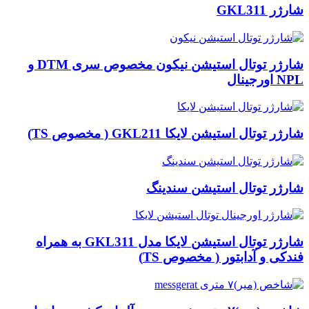
شارژر GKL311
شارژر توتال استیشن نیکون مخصوص سری DTM و
NPL اورجینال
شارژر توتال استیشن لایکا GKL211 ( مخصوص TS)
شارژر توتال استیشن سندینگ
شارژر توتال استیشن لایکا مدل GKL311 به همراه
فندکی و آدابتور ( مخصوص TS)